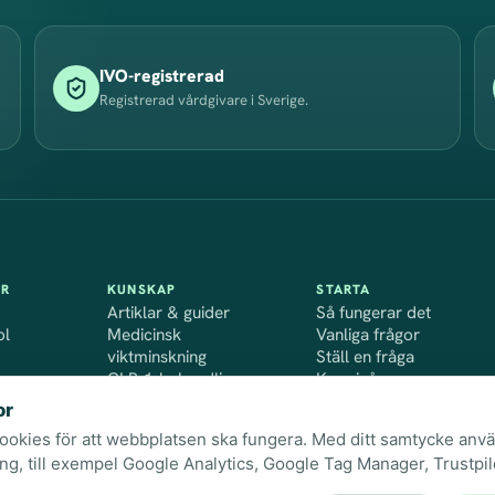
IVO-registrerad
Registrerad vårdgivare i Sverige.
AR
KUNSKAP
STARTA
nline
Artiklar & guider
Så fungerar det
ol
Medicinsk
Vanliga frågor
line
viktminskning
Ställ en fråga
läkartolkning
vid viktminskning
GLP-1-behandling
Kom igång
för GLP-1
blodprov
Prisguider
or
tprogram
okies för att webbplatsen ska fungera. Med ditt samtycke anvä
ing, till exempel Google Analytics, Google Tag Manager, Trustpi