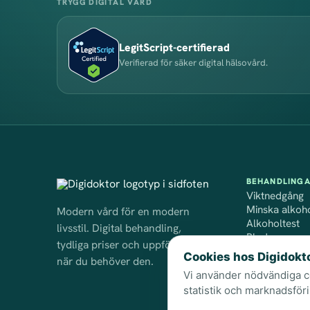
TRYGG DIGITAL VÅRD
LegitScript-certifierad
Verifierad för säker digital hälsovård.
BEHANDLING
o
Viktnedgång
Minska alkoh
Modern vård för en modern
on
Alkoholtest
livsstil. Digital behandling,
med 
Blodprov
tydliga priser och uppföljning
Insikt PCOS 
Cookies hos Digidokt
när du behöver den.
och vik
PCOS
Vi använder nödvändiga co
statistik och marknadsför