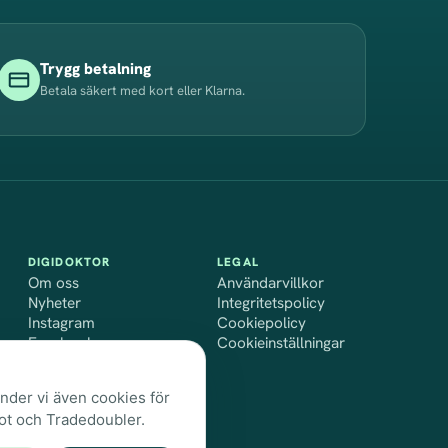
Trygg betalning
Betala säkert med kort eller Klarna.
DIGIDOKTOR
LEGAL
för Digidoktor
Om oss
Användarvillkor
om viktminskning
för Digidoktor
Nyheter
Integritetspolicy
för Digidoktor
Instagram
Cookiepolicy
för webbplatse
Facebook
Cookieinställningar
nder vi även cookies för
lot och Tradedoubler.