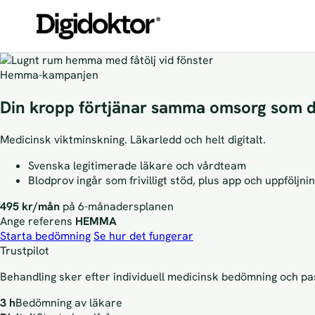
Hemma-kampanjen
Din kropp förtjänar samma omsorg som d
Medicinsk viktminskning. Läkarledd och helt digitalt.
Svenska legitimerade läkare och vårdteam
Blodprov ingår som frivilligt stöd, plus app och uppföljni
495 kr/mån
på 6-månadersplanen
Ange referens
HEMMA
Starta bedömning
Se hur det fungerar
Trustpilot
Behandling sker efter individuell medicinsk bedömning och pas
3 h
Bedömning av läkare