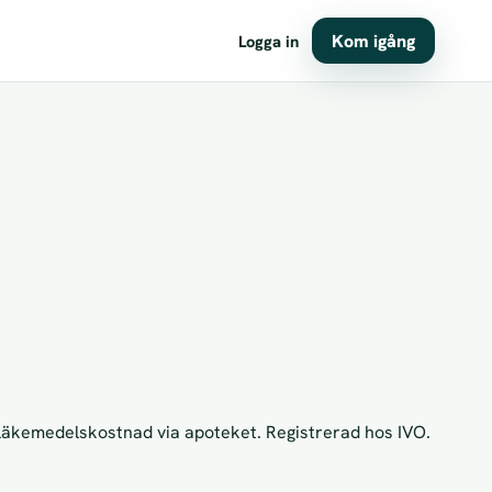
Kom igång
Logga in
l läkemedelskostnad via apoteket. Registrerad hos IVO.