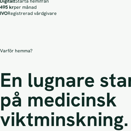
Digitalt
Starta hemifrån
495 kr
per månad
IVO
Registrerad vårdgivare
Varför hemma?
En lugnare sta
på medicinsk
viktminskning.