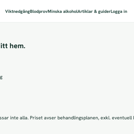
Viktnedgång
Blodprov
Minska alkohol
Artiklar & guider
Logga in
online
med läkartolkning
itt hem.
ng
sar inte alla. Priset avser behandlingsplanen, exkl. eventuel