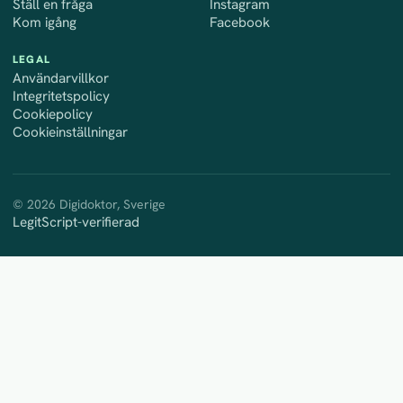
Ställ en fråga
Instagram
Kom igång
Facebook
LEGAL
för Digidoktor
Användarvillkor
för Digidoktor
Integritetspolicy
för Digidoktor
Cookiepolicy
för webbplatsen
Cookieinställningar
© 2026 Digidoktor, Sverige
LegitScript-verifierad