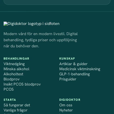
Modern vård för en modern livsstil. Digital
behandling, tydliga priser och uppföljning
när du behöver den.
BEHANDLINGAR
KUNSKAP
online
Viktnedgång
Artiklar & guider
Minska alkohol
Medicinsk viktminskning
online
vid viktminskn
Alkoholtest
GLP-1-behandling
med läkartolkning
för GLP-1
Blodprov
Prisguider
Insikt PCOS blodprov
och viktprogram
PCOS
STARTA
DIGIDOKTOR
Så fungerar det
Om oss
om viktminskning
Vanliga frågor
Nyheter